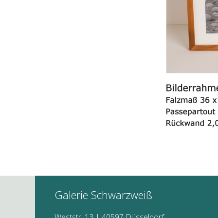
Galerie Schwarzweiß
Weststr. 13 | 40597 Düsseldorf