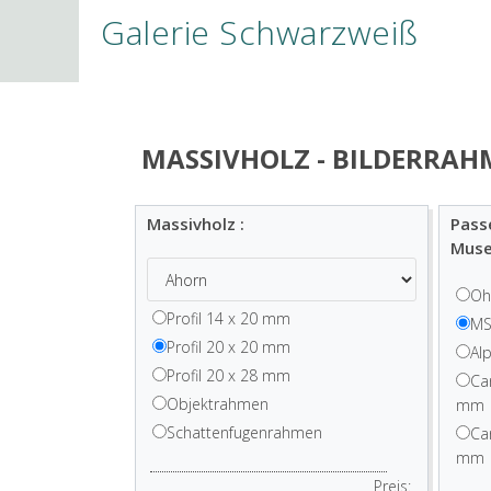
Galerie Schwarzweiß
MASSIVHOLZ - BILDERRAH
Massivholz :
Pass
Muse
Oh
Profil 14 x 20 mm
MS
Profil 20 x 20 mm
Al
Profil 20 x 28 mm
Ca
Objektrahmen
mm
Schattenfugenrahmen
Ca
mm
Preis: