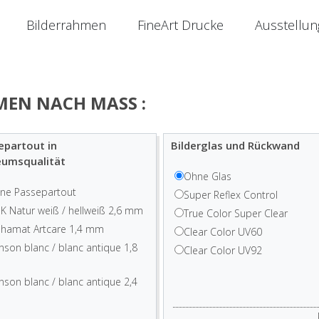
Bilderrahmen
FineArt Drucke
Ausstellu
MEN NACH MASS :
epartout in
Bilderglas und Rückwand
umsqualität
Ohne Glas
ne Passepartout
Super Reflex Control
K Natur weiß / hellweiß 2,6 mm
True Color Super Clear
phamat Artcare 1,4 mm
Clear Color UV60
nson blanc / blanc antique 1,8
Clear Color UV92
nson blanc / blanc antique 2,4